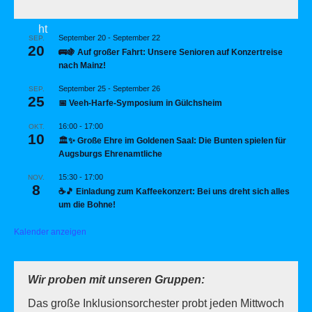
September 20
-
September 22
SEP.
20
🚌🍇 Auf großer Fahrt: Unsere Senioren auf Konzertreise
nach Mainz!
September 25
-
September 26
SEP.
25
📅 Veeh-Harfe-Symposium in Gülchsheim
16:00
-
17:00
OKT.
10
🏛️✨ Große Ehre im Goldenen Saal: Die Bunten spielen für
Augsburgs Ehrenamtliche
15:30
-
17:00
NOV.
8
☕🎵 Einladung zum Kaffeekonzert: Bei uns dreht sich alles
um die Bohne!
Kalender anzeigen
Wir proben mit unseren Gruppen:
Das große Inklusionsorchester probt jeden Mittwoch