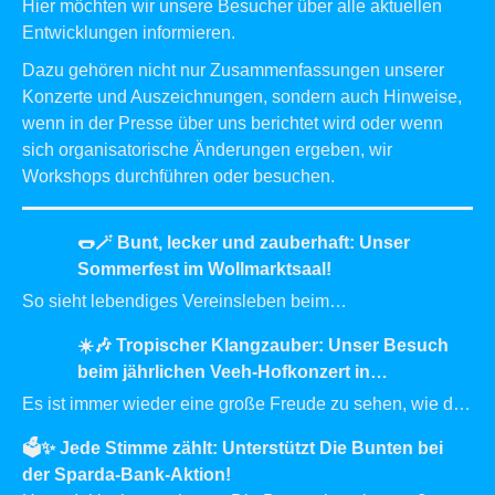
Hier möchten wir unsere Besucher über alle aktuellen
Entwicklungen informieren.
Dazu gehören nicht nur Zusammenfassungen unserer
Konzerte und Auszeichnungen, sondern auch Hinweise,
wenn in der Presse über uns berichtet wird oder wenn
sich organisatorische Änderungen ergeben, wir
Workshops durchführen oder besuchen.
🌭🪄 Bunt, lecker und zauberhaft: Unser
Sommerfest im Wollmarktsaal!
So sieht lebendiges Vereinsleben beim
Inklusionsorchester Die Bunten aus! Gleich am Tag nach
☀️🎶 Tropischer Klangzauber: Unser Besuch
unserem Konzert in Krumbach stand das nächste
…
beim jährlichen Veeh-Hofkonzert in
Gülchsheim
Es ist immer wieder eine große Freude zu sehen, wie die
Tradition des jährlichen Hofkonzerts am Firmensitz der
🗳️✨ Jede Stimme zählt: Unterstützt Die Bunten bei
Firma Veeh
…
der Sparda-Bank-Aktion!