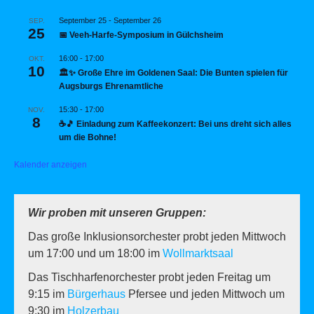
September 25
-
September 26
SEP.
25
📅 Veeh-Harfe-Symposium in Gülchsheim
16:00
-
17:00
OKT.
10
🏛️✨ Große Ehre im Goldenen Saal: Die Bunten spielen für
Augsburgs Ehrenamtliche
15:30
-
17:00
NOV.
8
☕🎵 Einladung zum Kaffeekonzert: Bei uns dreht sich alles
um die Bohne!
Kalender anzeigen
Wir proben mit unseren Gruppen:
Das große Inklusionsorchester probt jeden Mittwoch
um 17:00 und um 18:00 im
Wollmarktsaal
Das Tischharfenorchester probt jeden Freitag um
9:15 im
Bürgerhaus
Pfersee und jeden Mittwoch um
9:30 im
Holzerbau