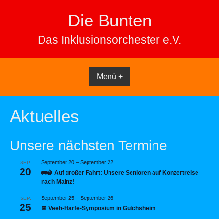
Skip
Die Bunten
to
content
Das Inklusionsorchester e.V.
Menü +
Aktuelles
Unsere nächsten Termine
September 20
–
September 22
SEP.
20
🚌🍇 Auf großer Fahrt: Unsere Senioren auf Konzertreise
nach Mainz!
September 25
–
September 26
SEP.
25
📅 Veeh-Harfe-Symposium in Gülchsheim