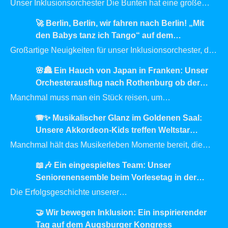
Unser Inklusionsorchester Die Bunten hat eine große
Chance: Wir nehmen an der diesjährigen Förderaktion
🚀 Berlin, Berlin, wir fahren nach Berlin! „Mit
der Sparda-Bank teil! Hier werden großartige
…
den Babys tanz ich Tango“ auf dem
transform_D Summit 2026
Großartige Neuigkeiten für unser Inklusionsorchester, die
uns mit unbändigem Stolz erfüllen! Vom 18. bis 19. Juni
🌸🏯 Ein Hauch von Japan in Franken: Unser
2026 zieht es Die
…
Orchesterausflug nach Rothenburg ob der
Tauber
Manchmal muss man ein Stück reisen, um
Gleichgesinnte aus der ganzen Welt zu treffen. Für unser
🪗✨ Musikalischer Glanz im Goldenen Saal:
Tischharfenorchester stand kürzlich ein
…
Unsere Akkordeon-Kids treffen Weltstar
Ksenija Sidorova
Manchmal hält das Musikerleben Momente bereit, die
man ein Leben lang nicht vergisst. Ein solches absolutes
📖🎶 Ein eingespieltes Team: Unser
Highlight durfte die Akkordeongruppe
…
Seniorenensemble beim Vorlesetag in der
Stadtbücherei
Die Erfolgsgeschichte unserer
generationenübergreifenden Projekte geht weiter! Am
🤝 Wir bewegen Inklusion: Ein inspirierender
Freitag, den 8. Mai 2026, durften wir bereits ein weiteres
Tag auf dem Augsburger Kongress