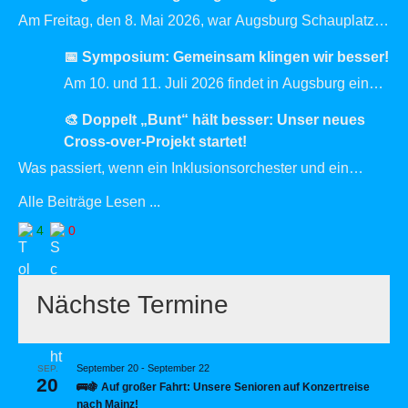
Mal die
…
Am Freitag, den 8. Mai 2026, war Augsburg Schauplatz
eines ganz besonderen Events: Der Kongress „Wir
📅 Symposium: Gemeinsam klingen wir besser!
Bewegen Inklusion“ im Kongress
…
Am 10. und 11. Juli 2026 findet in Augsburg ein
besonderes Ereignis statt: Das Symposium für
🎨 Doppelt „Bunt“ hält besser: Unser neues
musikalische Vielfalt, Begegnung und
…
Cross-over-Projekt startet!
Was passiert, wenn ein Inklusionsorchester und ein
Graffiti-Verein aufeinandertreffen? Richtig: Es wird extrem
Alle Beiträge Lesen ...
bunt! Wir freuen uns riesig, ein ganz
…
4
0
Nächste Termine
September 20
-
September 22
SEP.
20
🚌🍇 Auf großer Fahrt: Unsere Senioren auf Konzertreise
nach Mainz!