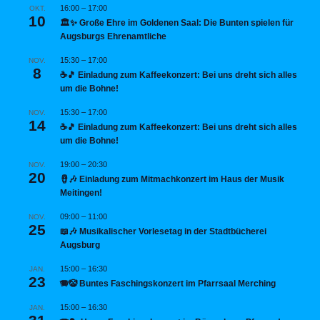
16:00
–
17:00
OKT.
10
🏛️✨ Große Ehre im Goldenen Saal: Die Bunten spielen für
Augsburgs Ehrenamtliche
15:30
–
17:00
NOV.
8
☕🎵 Einladung zum Kaffeekonzert: Bei uns dreht sich alles
um die Bohne!
15:30
–
17:00
NOV.
14
☕🎵 Einladung zum Kaffeekonzert: Bei uns dreht sich alles
um die Bohne!
19:00
–
20:30
NOV.
20
🪘🎶 Einladung zum Mitmachkonzert im Haus der Musik
Meitingen!
09:00
–
11:00
NOV.
25
📖🎶 Musikalischer Vorlesetag in der Stadtbücherei
Augsburg
15:00
–
16:30
JAN.
23
🪗🤡 Buntes Faschingskonzert im Pfarrsaal Merching
15:00
–
16:30
JAN.