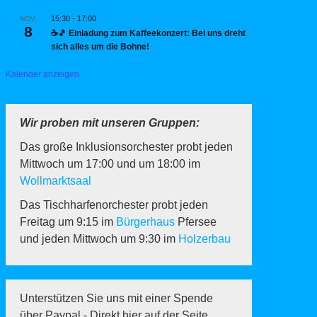
15:30
-
17:00
NOV.
8
☕🎵 Einladung zum Kaffeekonzert: Bei uns dreht
sich alles um die Bohne!
Kalender anzeigen
Wir proben mit unseren Gruppen:
Das große Inklusionsorchester probt jeden
Mittwoch um 17:00 und um 18:00 im
Wollmarktsaal
Das Tischharfenorchester probt jeden
Freitag um 9:15 im
Bürgerhaus
Pfersee
und jeden Mittwoch um 9:30 im
Holzerbau
Unterstützen Sie uns mit einer Spende
über Paypal - Direkt hier auf der Seite