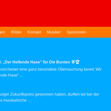
gen
Bilder
Kontakt
Musiker
Sponsoren
: „Der Helfende Hase“ für Die Bunten 🐰🏆
onsorchester eine ganz besondere Überraschung bereit: Wir
fende Hase“
…
rger Zukunftspreis gewonnen haben, durften wir bei der
as musikalische
…