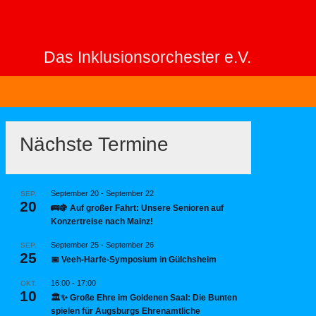
Das Inklusionsorchester e.V.
Nächste Termine
September 20
-
September 22
SEP.
20
🚌🍇 Auf großer Fahrt: Unsere Senioren auf
Konzertreise nach Mainz!
September 25
-
September 26
SEP.
25
📅 Veeh-Harfe-Symposium in Gülchsheim
16:00
-
17:00
OKT.
10
🏛️✨ Große Ehre im Goldenen Saal: Die Bunten
spielen für Augsburgs Ehrenamtliche