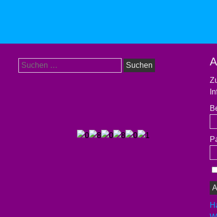
A
Suchen
nach:
Zu
In
B
P
H
We