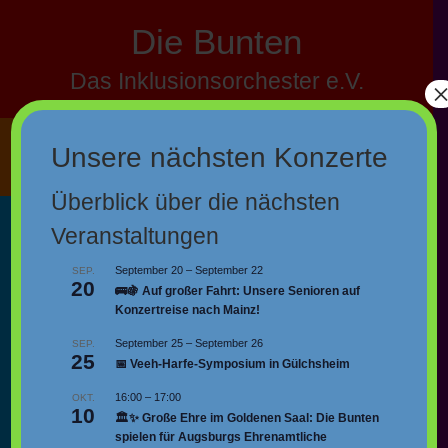
Skip
Die Bunten
to
content
Das Inklusionsorchester e.V.
Unsere nächsten Konzerte
Menü +
Überblick über die nächsten
Konzerte 2024
Veranstaltungen
September 20
–
September 22
SEP.
20
🚌🍇 Auf großer Fahrt: Unsere Senioren auf
Adventssingen 2024
Konzertreise nach Mainz!
Unser Tischharfenorchester hat dieses Jahr
September 25
–
September 26
SEP.
zwei Veranstaltungen gegeben, und zum
25
📅 Veeh-Harfe-Symposium in Gülchsheim
öffentlichen Adventssingen eingeladen. Am
16:00
–
17:00
OKT.
7.Dezember im Bahnpark in Augsburg und
🚀📖 Wenn Töne Bilder malen: Unser
10
🏛️✨ Große Ehre im Goldenen Saal: Die Bunten
am 21.12. im Bürgerhaus in Pfersee. Im
Ausflug zum Bundesweiten Vorlesetag
spielen für Augsburgs Ehrenamtliche