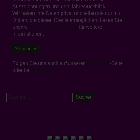
Heimreise wieder los und gegen 22 Uhr
Auszeichnungen und den Jahresrückblick.
war dann tatsächlich auch alles wieder im
Wir halten Ihre Daten privat und teilen sie nur mit
Musiksaal aufgeräumt und verstaut. So
Dritten, die diesen Dienst ermöglichen. Lesen Sie
ging ein wirklich besonderer Tag für das
unsere
Datenschutzerklärung
für weitere
gesamte Orchester zuende und alle waren
Informationen.
glücklich und von den Eindrücken
begeistert. Hier sind noch viel mehr
Eindrücke aus diesem Tag. Die Stiftung
Würth hat uns auch noch einige Bilder zur
Folgen Sie uns auch auf unserer
Facebook
-Seite
Verfügung gestellt.
oder bei
Instagram
https://youtu.be/dCzESh5Guz4?
si=qSNswN2b3jA7XTH3
Suchen
nach: