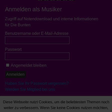
Anmelden als Musiker
Zugriff auf Notendownload und interne Informationen
für Die Bunten
Benutzername oder E-Mail-Adresse
Passwort
Angemeldet bleiben
Haben Sie Ihr Passwort vergessen?
Werden Sie Mitglied bei uns
Es sind schon 29 Musiker registriert
Diese Webseite nutzt Cookies, um die beliebtesten Themen noch
weiter zu verbessern. Wenn Sie keine Cookies nutzen möchten,