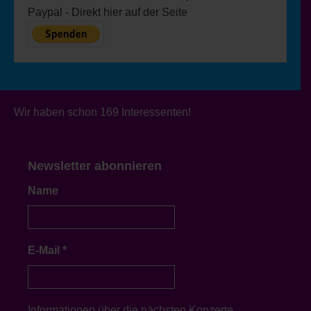
Djembensounds. Der Anne-Sophie-Chor
Paypal - Direkt hier auf der Seite
sang dann ein paar schöne Lieder und
danach wurde die Veranstaltung im Großen
Saal mit einem inklusiven Klavierprojekt
weiter geführt. Dann endlich durften Die
Bunten auf die Bühne und spielten eine
Stunde lang das neueste Programm durch.
Wir haben schon 169 Interessenten!
Von Klassischer Musik, über Lieder der
Augsburger Puppenkiste, volkstümlichen
Liedern und Musicalhits bis hin zu
Newsletter abonnieren
Popmusik von Michael Jackson war alles
dabei. Die Zuschauer waren total
Name
begeistert und das Orchester musste noch
eine Zugabe spielen. Zufrieden und
erschöpft konnte der Tag nun mit einer
gelungene Darbietung der Gruppe The
E-Mail
*
Braillers bei Brot und Wein ausklingen.
Nachdem alle Instrumente wieder in den
Bus geladen waren, ging die lange
Informationen über die nächsten Konzerte,