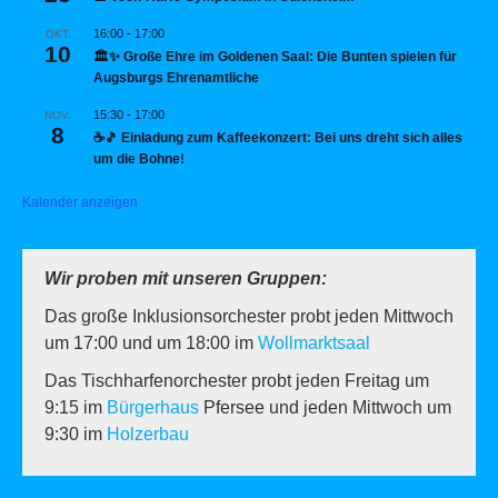
16:00
-
17:00
OKT.
10
🏛️✨ Große Ehre im Goldenen Saal: Die Bunten spielen für
Augsburgs Ehrenamtliche
15:30
-
17:00
NOV.
8
☕🎵 Einladung zum Kaffeekonzert: Bei uns dreht sich alles
um die Bohne!
Kalender anzeigen
Wir proben mit unseren Gruppen:
Das große Inklusionsorchester probt jeden Mittwoch
um 17:00 und um 18:00 im
Wollmarktsaal
Das Tischharfenorchester probt jeden Freitag um
9:15 im
Bürgerhaus
Pfersee und jeden Mittwoch um
9:30 im
Holzerbau