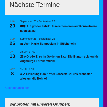
Nächste Termine
September 20
-
September 22
SEP.
20
🚌🍇 Auf großer Fahrt: Unsere Senioren auf Konzertreise
nach Mainz!
September 25
-
September 26
SEP.
25
📅 Veeh-Harfe-Symposium in Gülchsheim
16:00
-
17:00
OKT.
10
🏛️✨ Große Ehre im Goldenen Saal: Die Bunten spielen für
Augsburgs Ehrenamtliche
15:30
-
17:00
NOV.
8
☕🎵 Einladung zum Kaffeekonzert: Bei uns dreht sich
alles um die Bohne!
Kalender anzeigen
Wir proben mit unseren Gruppen: