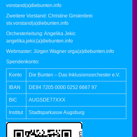
14
vorstand(a)diebunten.info
☕🎵 Einladung zum Kaffeekonzert: Bei uns dreht
sich alles um die Bohne!
Zweitere Vorstand: Christine Girstenbrei
stv.vorstand(a)diebunten.info
Kalender anzeigen
Orchesterleitung: Angelika Jekic
angelika.jekic(a)diebunten.info
Webmaster: Jürgen Wagner
orga(a)diebunten.info
Spendenkonto:
Konto
Die Bunten – Das Inklusionsorchester e.V.
IBAN
DE84 7205 0000 0252 6667 97
BIC
AUGSDE77XXX
Institut
Stadtsparkasse Augsburg