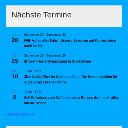
Nächste Termine
September 20
-
September 22
SEP.
20
🚌🍇 Auf großer Fahrt: Unsere Senioren auf Konzertreise
nach Mainz!
September 25
-
September 26
SEP.
25
📅 Veeh-Harfe-Symposium in Gülchsheim
16:00
-
17:00
OKT.
10
🏛️✨ Große Ehre im Goldenen Saal: Die Bunten spielen für
Augsburgs Ehrenamtliche
15:30
-
17:00
NOV.
8
☕🎵 Einladung zum Kaffeekonzert: Bei uns dreht sich alles
um die Bohne!
Kalender anzeigen