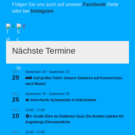
Folgen Sie uns auch auf unserer
Facebook
-Seite
oder bei
Instagram
0
0
Nächste Termine
September 20
-
September 22
SEP.
20
🚌🍇 Auf großer Fahrt: Unsere Senioren auf Konzertreise
nach Mainz!
September 25
-
September 26
SEP.
25
📅 Veeh-Harfe-Symposium in Gülchsheim
16:00
-
17:00
OKT.
10
🏛️✨ Große Ehre im Goldenen Saal: Die Bunten spielen für
Augsburgs Ehrenamtliche
15:30
-
17:00
NOV.