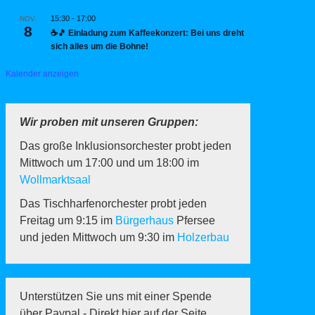
15:30
-
17:00
NOV.
8
☕🎵 Einladung zum Kaffeekonzert: Bei uns dreht
sich alles um die Bohne!
Kalender anzeigen
Wir proben mit unseren Gruppen:
Das große Inklusionsorchester probt jeden
Mittwoch um 17:00 und um 18:00 im
Wollmarktsaal
Das Tischharfenorchester probt jeden
Freitag um 9:15 im
Bürgerhaus
Pfersee
und jeden Mittwoch um 9:30 im
Holzerbau
Unterstützen Sie uns mit einer Spende
über Paypal - Direkt hier auf der Seite