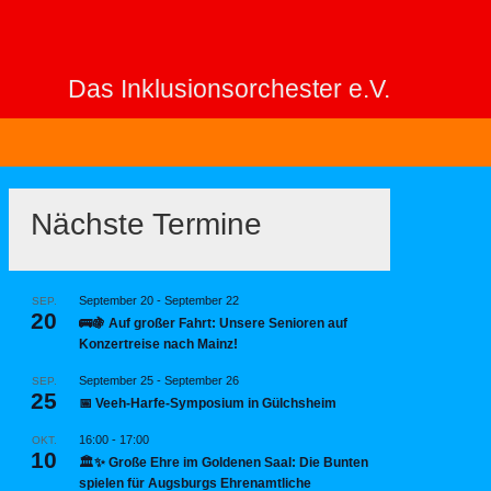
Das Inklusionsorchester e.V.
Nächste Termine
September 20
-
September 22
SEP.
20
🚌🍇 Auf großer Fahrt: Unsere Senioren auf
Konzertreise nach Mainz!
September 25
-
September 26
SEP.
25
📅 Veeh-Harfe-Symposium in Gülchsheim
16:00
-
17:00
OKT.
10
🏛️✨ Große Ehre im Goldenen Saal: Die Bunten
spielen für Augsburgs Ehrenamtliche