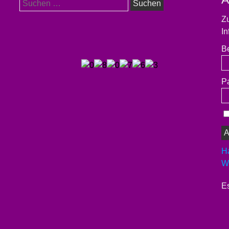
Suchen
nach:
Zu
In
B
P
H
We
Es