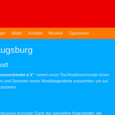
gen
Bilder
Kontakt
Musiker
Sponsoren
Augsburg
aft
onsorchester e.V.“
nimmt unser Tischharfenorchester einen
nen und Senioren sowie Musikbegeisterte zusammen, um auf
sizieren.
inklusives Konzept: Dank der speziellen Notenblätter, die