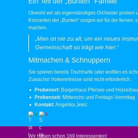
Ein Teil der „Bunten“ Familie
Obwohl wir als eigenständiges Orchester proben und
Konzerten der „Bunten“ sorgen wir für die feinen, 
machen.
„Man ist nie zu alt, um ein neues Instr
Gemeinschaft so trägt wie hier.“
Mitmachen & Schnuppern
Sie spielen bereits Tischharfe oder wollten es sc
Zuwachs! Vorkenntnisse sind nicht erforderlich.
Probenort
:
Bürgerhaus Pfersee und Holzerbau
Probenzeit:
Mittwochs und Freitags Vormittag
Kontakt:
Angelika Jekic
0
0
Wir haben schon 169 Interessenten!