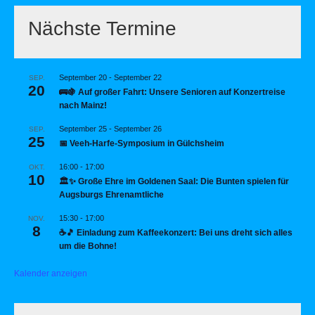
Nächste Termine
September 20
-
September 22
SEP.
20
🚌🍇 Auf großer Fahrt: Unsere Senioren auf Konzertreise
nach Mainz!
September 25
-
September 26
SEP.
25
📅 Veeh-Harfe-Symposium in Gülchsheim
16:00
-
17:00
OKT.
10
🏛️✨ Große Ehre im Goldenen Saal: Die Bunten spielen für
Augsburgs Ehrenamtliche
15:30
-
17:00
NOV.
8
☕🎵 Einladung zum Kaffeekonzert: Bei uns dreht sich alles
um die Bohne!
Kalender anzeigen