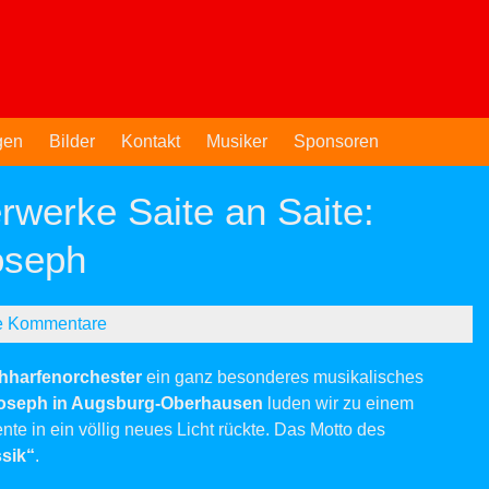
gen
Bilder
Kontakt
Musiker
Sponsoren
rwerke Saite an Saite:
oseph
e Kommentare
hharfenorchester
ein ganz besonderes musikalisches
Joseph in Augsburg-Oberhausen
luden wir zu einem
ente in ein völlig neues Licht rückte. Das Motto des
ssik“
.