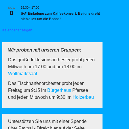
15:30
-
17:00
NOV.
8
☕🎵 Einladung zum Kaffeekonzert: Bei uns dreht
sich alles um die Bohne!
Kalender anzeigen
Wir proben mit unseren Gruppen:
Das große Inklusionsorchester probt jeden
Mittwoch um 17:00 und um 18:00 im
Wollmarktsaal
Das Tischharfenorchester probt jeden
Freitag um 9:15 im
Bürgerhaus
Pfersee
und jeden Mittwoch um 9:30 im
Holzerbau
Unterstützen Sie uns mit einer Spende
über Paypal - Direkt hier auf der Seite