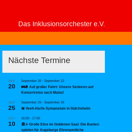
Das Inklusionsorchester e.V.
Nächste Termine
September 20
-
September 22
SEP.
20
🚌🍇 Auf großer Fahrt: Unsere Senioren auf
Konzertreise nach Mainz!
September 25
-
September 26
SEP.
25
📅 Veeh-Harfe-Symposium in Gülchsheim
16:00
-
17:00
OKT.
10
🏛️✨ Große Ehre im Goldenen Saal: Die Bunten
spielen für Augsburgs Ehrenamtliche