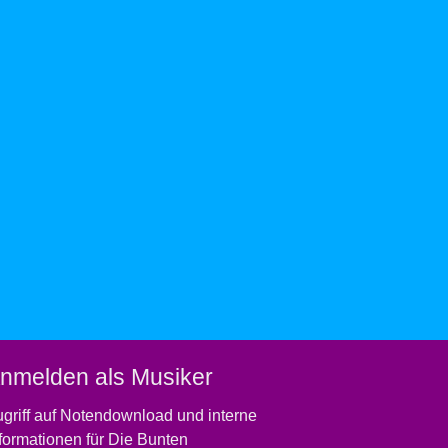
nmelden als Musiker
griff auf Notendownload und interne
formationen für Die Bunten