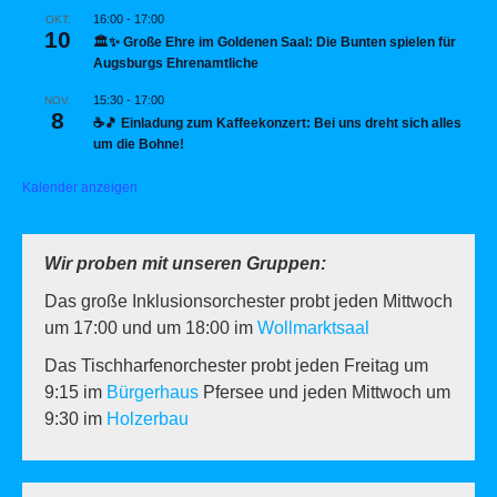
16:00
-
17:00
OKT.
10
🏛️✨ Große Ehre im Goldenen Saal: Die Bunten spielen für
Augsburgs Ehrenamtliche
15:30
-
17:00
NOV.
8
☕🎵 Einladung zum Kaffeekonzert: Bei uns dreht sich alles
um die Bohne!
Kalender anzeigen
Wir proben mit unseren Gruppen:
Das große Inklusionsorchester probt jeden Mittwoch
um 17:00 und um 18:00 im
Wollmarktsaal
Das Tischharfenorchester probt jeden Freitag um
9:15 im
Bürgerhaus
Pfersee und jeden Mittwoch um
9:30 im
Holzerbau