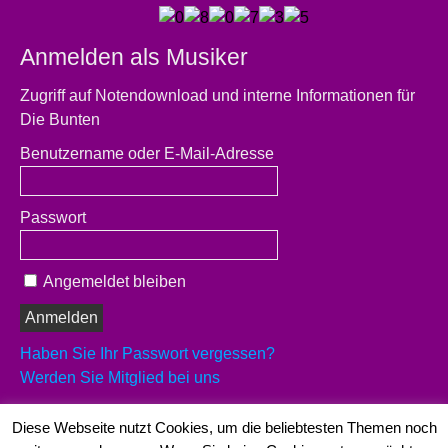
Anmelden als Musiker
Zugriff auf Notendownload und interne Informationen für
Die Bunten
Benutzername oder E-Mail-Adresse
Passwort
Angemeldet bleiben
Haben Sie Ihr Passwort vergessen?
Werden Sie Mitglied bei uns
Es sind schon 29 Musiker registriert
Diese Webseite nutzt Cookies, um die beliebtesten Themen noch