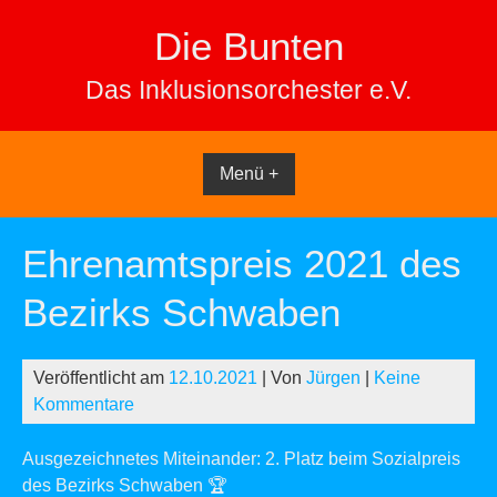
Skip
Die Bunten
to
content
Das Inklusionsorchester e.V.
Menü +
Ehrenamtspreis 2021 des
Bezirks Schwaben
Veröffentlicht am
12.10.2021
| Von
Jürgen
|
Keine
Kommentare
Ausgezeichnetes Miteinander: 2. Platz beim Sozialpreis
des Bezirks Schwaben 🏆