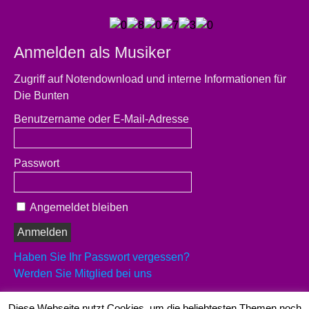
Anmelden als Musiker
Zugriff auf Notendownload und interne Informationen für
Die Bunten
Benutzername oder E-Mail-Adresse
Passwort
Angemeldet bleiben
Haben Sie Ihr Passwort vergessen?
Werden Sie Mitglied bei uns
Es sind schon 29 Musiker registriert
Diese Webseite nutzt Cookies, um die beliebtesten Themen noch