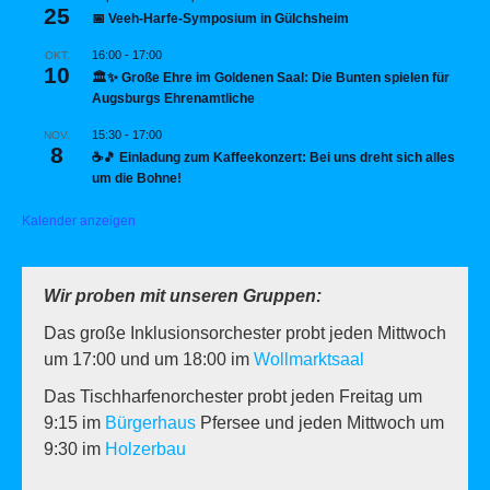
25
📅 Veeh-Harfe-Symposium in Gülchsheim
16:00
-
17:00
OKT.
10
🏛️✨ Große Ehre im Goldenen Saal: Die Bunten spielen für
Augsburgs Ehrenamtliche
15:30
-
17:00
NOV.
8
☕🎵 Einladung zum Kaffeekonzert: Bei uns dreht sich alles
um die Bohne!
Kalender anzeigen
Wir proben mit unseren Gruppen:
Das große Inklusionsorchester probt jeden Mittwoch
um 17:00 und um 18:00 im
Wollmarktsaal
Das Tischharfenorchester probt jeden Freitag um
9:15 im
Bürgerhaus
Pfersee und jeden Mittwoch um
9:30 im
Holzerbau