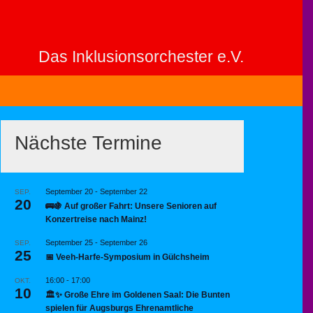
Das Inklusionsorchester e.V.
Nächste Termine
September 20
-
September 22
SEP.
20
🚌🍇 Auf großer Fahrt: Unsere Senioren auf
Konzertreise nach Mainz!
September 25
-
September 26
SEP.
25
📅 Veeh-Harfe-Symposium in Gülchsheim
16:00
-
17:00
OKT.
10
🏛️✨ Große Ehre im Goldenen Saal: Die Bunten
spielen für Augsburgs Ehrenamtliche