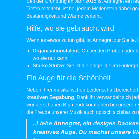
Seit der Gründung im Jahr 2015 ist Annegret ein fe
Tiefen miterlebt, ist bei jedem Meilenstein dabei 
Beständigkeit und Wärme verleiht.
Hilfe, wo sie gebraucht wird
Wenn es etwas zu tun gibt, ist Annegret zur Stelle.
Organisationstalent:
Ob bei den Proben oder bei 
wo sie nur kann.
Starke Stütze:
Sie ist diejenige, die im Hintergr
Ein Auge für die Schönheit
Neben ihrer musikalischen Leidenschaft bereichert
kreativen Begabung
. Dank ihr verwandelt sich jed
wunderschönen Blumendekorationen bei unseren Kon
die Freude unserer Musik auch optisch sichtbar zu
„Liebe Annegret, ein riesiges Dankes
kreatives Auge. Du machst unsere Wel