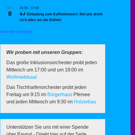
15:30
-
17:00
NOV.
8
☕🎵 Einladung zum Kaffeekonzert: Bei uns dreht
sich alles um die Bohne!
Kalender anzeigen
Wir proben mit unseren Gruppen:
Das große Inklusionsorchester probt jeden
Mittwoch um 17:00 und um 18:00 im
Wollmarktsaal
Das Tischharfenorchester probt jeden
Freitag um 9:15 im
Bürgerhaus
Pfersee
und jeden Mittwoch um 9:30 im
Holzerbau
Unterstützen Sie uns mit einer Spende
über Paypal - Direkt hier auf der Seite