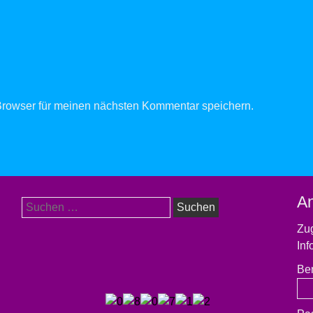
rowser für meinen nächsten Kommentar speichern.
A
Suchen
nach:
Zug
Inf
Be