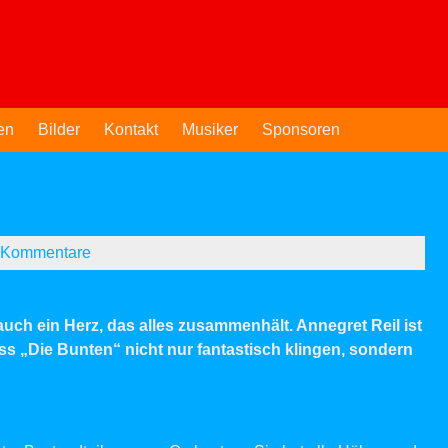
en
Bilder
Kontakt
Musiker
Sponsoren
 Kommentare
uch ein Herz, das alles zusammenhält. Annegret Reil ist
ass „Die Bunten“ nicht nur fantastisch klingen, sondern