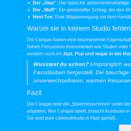
Der „Slap“:
Der typische, peitschenknallartig
Der „Muff“:
Ein gedämpfter Schlag, der den Rh
Heel-Toe:
Eine Wippbewegung mit dem Handballe
Warum sie in keinem Studio fehlen
Die Congas haben eine faszinierende Eigenschaft:
hohen Percussion-Instrumenten wie Shaker oder Tr
sondern auch im
Jazz, Pop und sogar in der Ho
Wusstest du schon?
Ursprünglich wu
Fassdauben hergestellt. Die bauchige F
unverwechselbaren, warmen Resonanz
Fazit
Die Congas sind die „Sprechmaschinen“ unter den
angeben. Wer Congas spielt, braucht Ausdauer in
Sie sind pure Lebensfreude in Holz gehüllt.