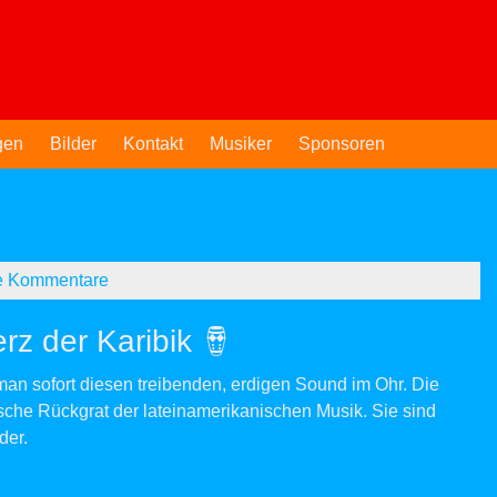
gen
Bilder
Kontakt
Musiker
Sponsoren
e Kommentare
z der Karibik 🪘
n sofort diesen treibenden, erdigen Sound im Ohr. Die
ische Rückgrat der lateinamerikanischen Musik. Sie sind
der.