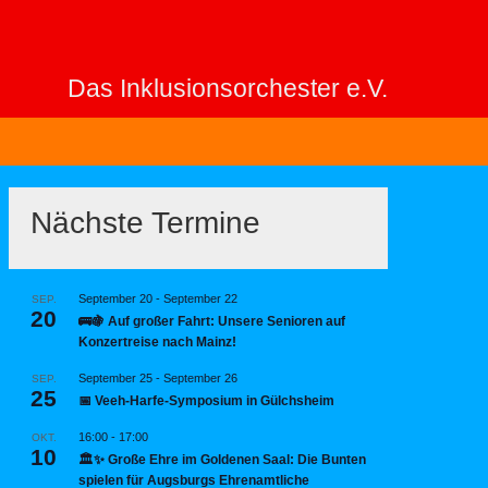
Das Inklusionsorchester e.V.
Nächste Termine
September 20
-
September 22
SEP.
20
🚌🍇 Auf großer Fahrt: Unsere Senioren auf
Konzertreise nach Mainz!
September 25
-
September 26
SEP.
25
📅 Veeh-Harfe-Symposium in Gülchsheim
16:00
-
17:00
OKT.
10
🏛️✨ Große Ehre im Goldenen Saal: Die Bunten
spielen für Augsburgs Ehrenamtliche