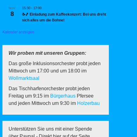
15:30
-
17:00
NOV.
8
☕🎵 Einladung zum Kaffeekonzert: Bei uns dreht
sich alles um die Bohne!
Kalender anzeigen
Wir proben mit unseren Gruppen:
Das große Inklusionsorchester probt jeden
Mittwoch um 17:00 und um 18:00 im
Wollmarktsaal
Das Tischharfenorchester probt jeden
Freitag um 9:15 im
Bürgerhaus
Pfersee
und jeden Mittwoch um 9:30 im
Holzerbau
Unterstützen Sie uns mit einer Spende
über Paypal - Direkt hier auf der Seite