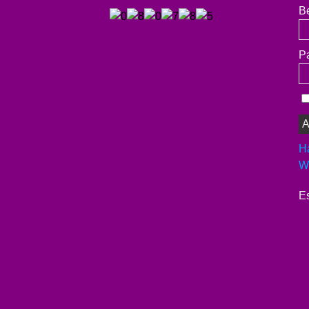
B
P
H
We
Es