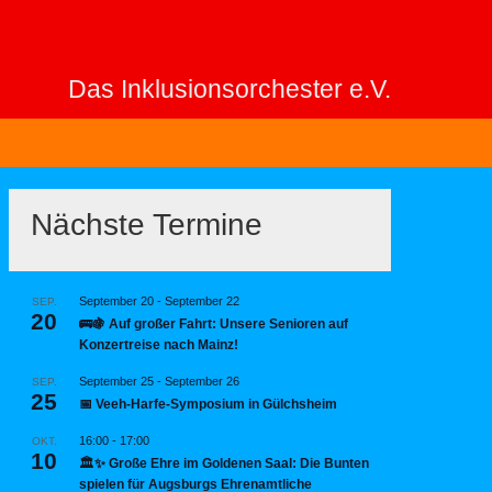
Das Inklusionsorchester e.V.
Nächste Termine
September 20
-
September 22
SEP.
20
🚌🍇 Auf großer Fahrt: Unsere Senioren auf
Konzertreise nach Mainz!
September 25
-
September 26
SEP.
25
📅 Veeh-Harfe-Symposium in Gülchsheim
16:00
-
17:00
OKT.
10
🏛️✨ Große Ehre im Goldenen Saal: Die Bunten
spielen für Augsburgs Ehrenamtliche