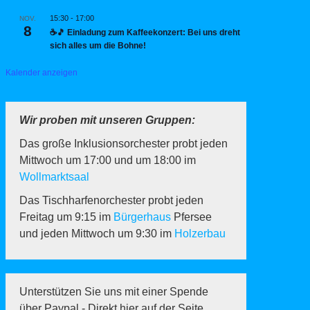
15:30
-
17:00
NOV.
8
☕🎵 Einladung zum Kaffeekonzert: Bei uns dreht
sich alles um die Bohne!
Kalender anzeigen
Wir proben mit unseren Gruppen:
Das große Inklusionsorchester probt jeden
Mittwoch um 17:00 und um 18:00 im
Wollmarktsaal
Das Tischharfenorchester probt jeden
Freitag um 9:15 im
Bürgerhaus
Pfersee
und jeden Mittwoch um 9:30 im
Holzerbau
Unterstützen Sie uns mit einer Spende
über Paypal - Direkt hier auf der Seite