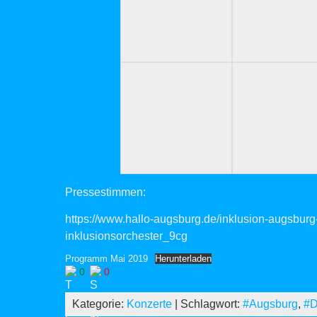
Pressestimmen:
https://www.hallo-augsburg.de/inklusion-augsburg
inklusionsorchester_9cg
Programm Mai 2019
Herunterladen
0
0
Kategorie:
Konzerte
| Schlagwort:
#Augsburg
,
#D