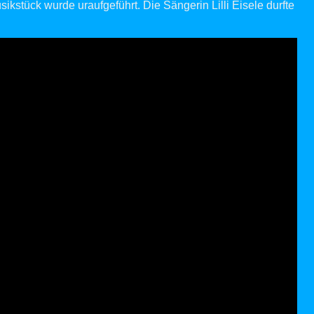
ikstück wurde uraufgeführt. Die Sängerin Lilli Eisele durfte