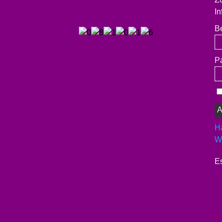
In
B
P
H
We
Es