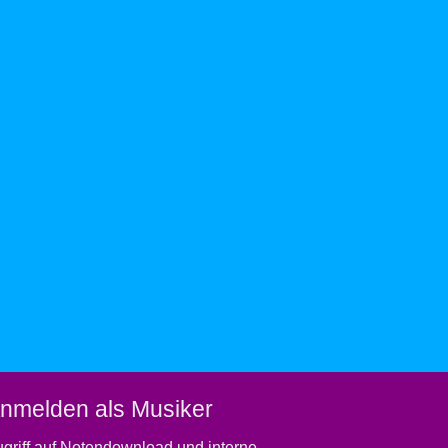
nmelden als Musiker
griff auf Notendownload und interne