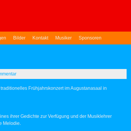
gen
Bilder
Kontakt
Musiker
Sponsoren
mmentar
raditionelles Frühjahrskonzert im
Augustanasaal
in
 eines ihrer Gedichte zur Verfügung und der Musiklehrer
e Melodie.