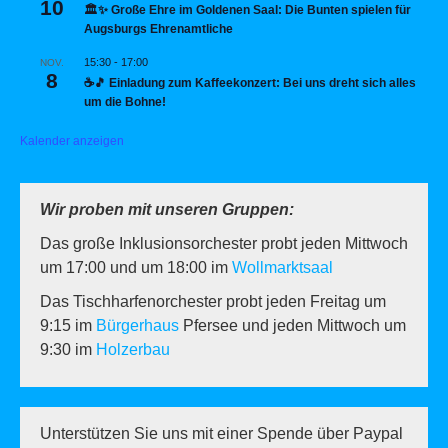
10
🏛️✨ Große Ehre im Goldenen Saal: Die Bunten spielen für
Augsburgs Ehrenamtliche
15:30
-
17:00
NOV.
8
☕🎵 Einladung zum Kaffeekonzert: Bei uns dreht sich alles
um die Bohne!
Kalender anzeigen
Wir proben mit unseren Gruppen:
Das große Inklusionsorchester probt jeden Mittwoch
um 17:00 und um 18:00 im
Wollmarktsaal
Das Tischharfenorchester probt jeden Freitag um
9:15 im
Bürgerhaus
Pfersee und jeden Mittwoch um
9:30 im
Holzerbau
Unterstützen Sie uns mit einer Spende über Paypal