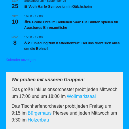
September 25
-
September 26
SEP.
25
📅 Veeh-Harfe-Symposium in Gülchsheim
16:00
-
17:00
OKT.
10
🏛️✨ Große Ehre im Goldenen Saal: Die Bunten spielen für
Augsburgs Ehrenamtliche
15:30
-
17:00
NOV.
8
☕🎵 Einladung zum Kaffeekonzert: Bei uns dreht sich alles
um die Bohne!
Kalender anzeigen
Wir proben mit unseren Gruppen:
Das große Inklusionsorchester probt jeden Mittwoch
um 17:00 und um 18:00 im
Wollmarktsaal
Das Tischharfenorchester probt jeden Freitag um
9:15 im
Bürgerhaus
Pfersee und jeden Mittwoch um
9:30 im
Holzerbau