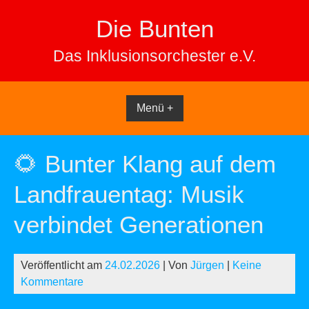
Skip
Die Bunten
to
content
Das Inklusionsorchester e.V.
Menü +
🌻 Bunter Klang auf dem
Landfrauentag: Musik
verbindet Generationen
Veröffentlicht am
24.02.2026
| Von
Jürgen
|
Keine
Kommentare