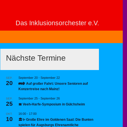
Das Inklusionsorchester e.V.
Nächste Termine
September 20
-
September 22
SEP.
20
🚌🍇 Auf großer Fahrt: Unsere Senioren auf
Konzertreise nach Mainz!
September 25
-
September 26
SEP.
25
📅 Veeh-Harfe-Symposium in Gülchsheim
16:00
-
17:00
OKT.
10
🏛️✨ Große Ehre im Goldenen Saal: Die Bunten
spielen für Augsburgs Ehrenamtliche