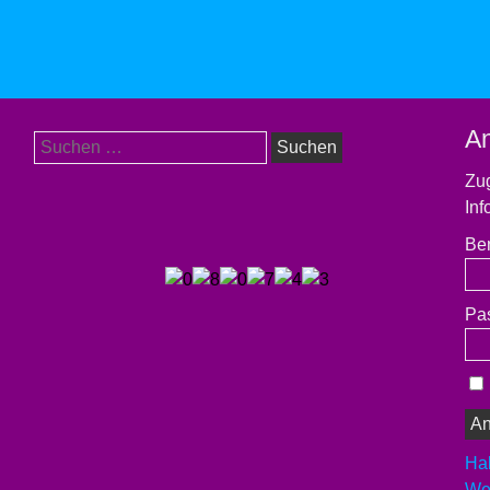
A
Suchen
nach:
Zug
Inf
Be
Pa
Ha
Wer