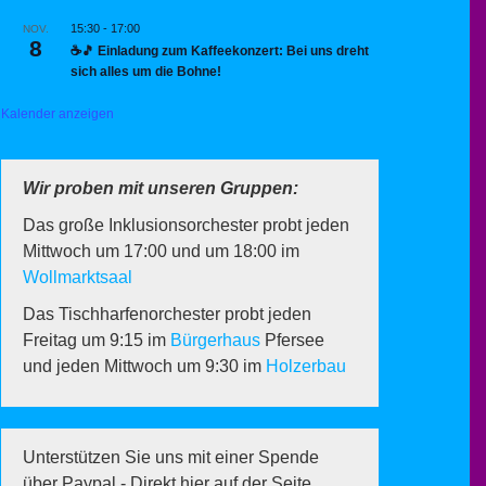
15:30
-
17:00
NOV.
8
☕🎵 Einladung zum Kaffeekonzert: Bei uns dreht
sich alles um die Bohne!
Kalender anzeigen
Wir proben mit unseren Gruppen:
Das große Inklusionsorchester probt jeden
Mittwoch um 17:00 und um 18:00 im
Wollmarktsaal
Das Tischharfenorchester probt jeden
Freitag um 9:15 im
Bürgerhaus
Pfersee
und jeden Mittwoch um 9:30 im
Holzerbau
Unterstützen Sie uns mit einer Spende
über Paypal - Direkt hier auf der Seite