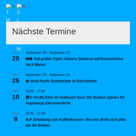
6
5
Nächste Termine
September 20
-
September 22
SEP.
20
🚌🍇 Auf großer Fahrt: Unsere Senioren auf Konzertreise
nach Mainz!
September 25
-
September 26
SEP.
25
📅 Veeh-Harfe-Symposium in Gülchsheim
16:00
-
17:00
OKT.
10
🏛️✨ Große Ehre im Goldenen Saal: Die Bunten spielen für
Augsburgs Ehrenamtliche
15:30
-
17:00
NOV.
8
☕🎵 Einladung zum Kaffeekonzert: Bei uns dreht sich alles
um die Bohne!