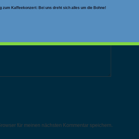
g zum Kaffeekonzert: Bei uns dreht sich alles um die Bohne!
elder sind mit
*
markiert
rowser für meinen nächsten Kommentar speichern.