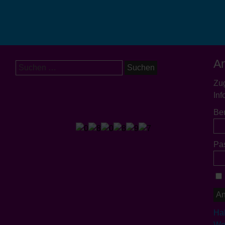
A
Suchen
nach:
Zug
Inf
Be
Pa
Ha
Wer