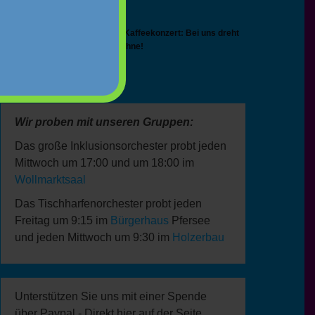
15:30
-
17:00
NOV.
8
☕🎵 Einladung zum Kaffeekonzert: Bei uns dreht
sich alles um die Bohne!
Kalender anzeigen
Wir proben mit unseren Gruppen:
Das große Inklusionsorchester probt jeden
Mittwoch um 17:00 und um 18:00 im
Wollmarktsaal
Das Tischharfenorchester probt jeden
Freitag um 9:15 im
Bürgerhaus
Pfersee
und jeden Mittwoch um 9:30 im
Holzerbau
Unterstützen Sie uns mit einer Spende
über Paypal - Direkt hier auf der Seite