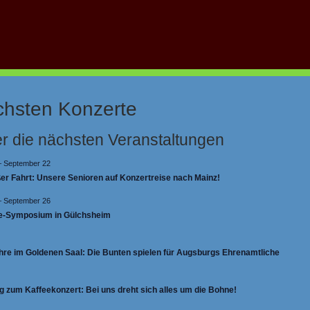
en
Bilder
Kontakt
Musiker
Sponsoren
chsten Konzerte
er die nächsten Veranstaltungen
–
September 22
 Kommentare
ßer Fahrt: Unsere Senioren auf Konzertreise nach Mainz!
–
September 26
hen zu können. Bitte
Anmelden
. Kein Mitglied?
Werden Sie
fe-Symposium in Gülchsheim
hre im Goldenen Saal: Die Bunten spielen für Augsburgs Ehrenamtliche
g zum Kaffeekonzert: Bei uns dreht sich alles um die Bohne!