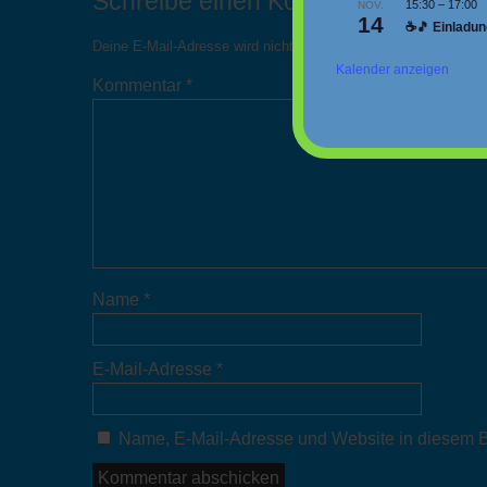
Schreibe einen Kommentar
15:30
–
17:00
NOV.
14
☕🎵 Einladun
Deine E-Mail-Adresse wird nicht veröffentlicht.
Erforderliche F
Kalender anzeigen
Kommentar
*
Name
*
E-Mail-Adresse
*
Name, E-Mail-Adresse und Website in diesem B