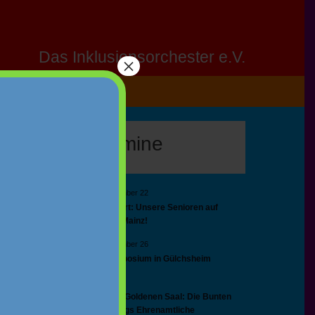
Das Inklusionsorchester e.V.
×
Nächste Termine
September 20
-
September 22
SEP.
20
🚌🍇 Auf großer Fahrt: Unsere Senioren auf
Konzertreise nach Mainz!
September 25
-
September 26
SEP.
25
📅 Veeh-Harfe-Symposium in Gülchsheim
16:00
-
17:00
OKT.
10
🏛️✨ Große Ehre im Goldenen Saal: Die Bunten
spielen für Augsburgs Ehrenamtliche