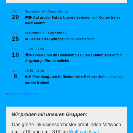
September 20
-
September 22
SEP.
20
🚌🍇 Auf großer Fahrt: Unsere Senioren auf Konzertreise
nach Mainz!
September 25
-
September 26
SEP.
25
📅 Veeh-Harfe-Symposium in Gülchsheim
16:00
-
17:00
OKT.
10
🏛️✨ Große Ehre im Goldenen Saal: Die Bunten spielen für
Augsburgs Ehrenamtliche
15:30
-
17:00
NOV.
8
☕🎵 Einladung zum Kaffeekonzert: Bei uns dreht sich alles
um die Bohne!
Kalender anzeigen
Wir proben mit unseren Gruppen:
Das große Inklusionsorchester probt jeden Mittwoch
um 17:00 und um 18:00 im
Wollmarktsaal