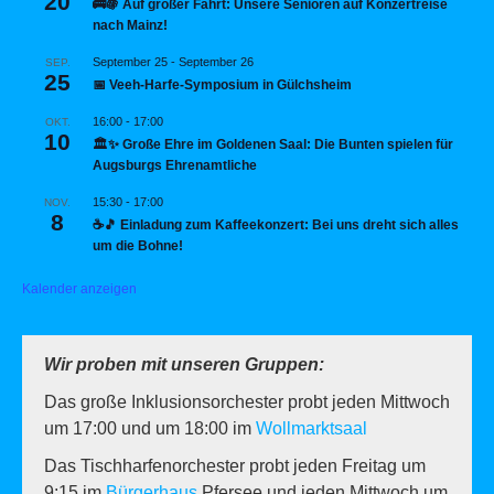
20
🚌🍇 Auf großer Fahrt: Unsere Senioren auf Konzertreise
nach Mainz!
September 25
-
September 26
SEP.
25
📅 Veeh-Harfe-Symposium in Gülchsheim
16:00
-
17:00
OKT.
10
🏛️✨ Große Ehre im Goldenen Saal: Die Bunten spielen für
Augsburgs Ehrenamtliche
15:30
-
17:00
NOV.
8
☕🎵 Einladung zum Kaffeekonzert: Bei uns dreht sich alles
um die Bohne!
Kalender anzeigen
Wir proben mit unseren Gruppen:
Das große Inklusionsorchester probt jeden Mittwoch
um 17:00 und um 18:00 im
Wollmarktsaal
Das Tischharfenorchester probt jeden Freitag um
9:15 im
Bürgerhaus
Pfersee und jeden Mittwoch um